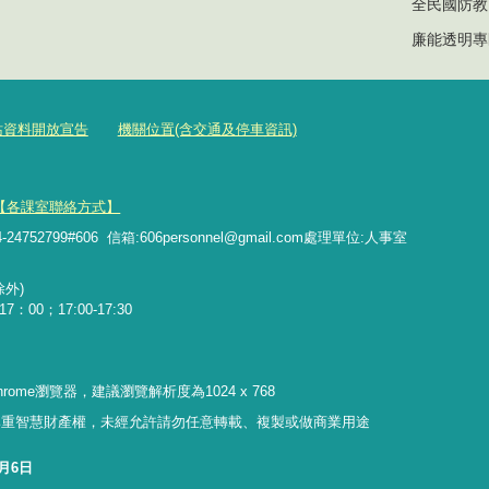
全民國防教
廉能透明專
站資料開放宣告
機關位置(含交通及停車資訊)
【各課室聯絡方式】
799#606 信箱:606personnel@gmail.com處理單位:人事室
外)
：00；17:00-17:30
 Chrome瀏覽器，建議瀏覽解析度為1024 x 768
尊重智慧財產權，未經允許請勿任意轉載、複製或做商業用途
8月6日