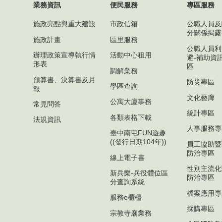
業務資訊
便民服務
專區服務
施政亮點與重大建設
市政信箱
公職人員及
分關係揭露
施政計畫
區里服務
公職人員利
辦理政策宣導執行情
活動中心租用
避-補助資
形表
區
調解業務
預算書、決算書及月
防災專區
學區查詢
報
文化藝廊
公寓大廈事務
常見問答
統計專區
各類表格下載
法規資訊
人事服務專
臺中南屯FUN遊趣
((發行日期104年))
員工協助暨
防治專區
線上電子書
性別主流化
新兵樂-兵役體位區
防治專區
分查詢系統
檔案應用專
服務e櫃檯
採購專區
宗教寺廟業務