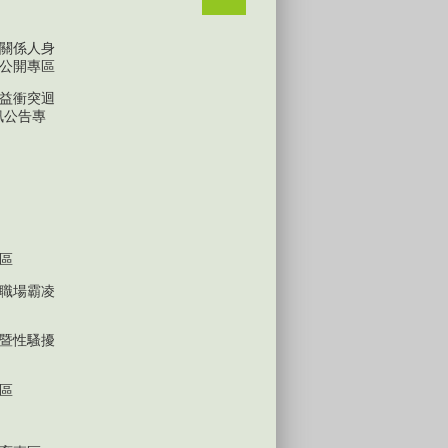
關係人身
公開專區
益衝突迴
訊公告專
區
職場霸凌
暨性騷擾
區