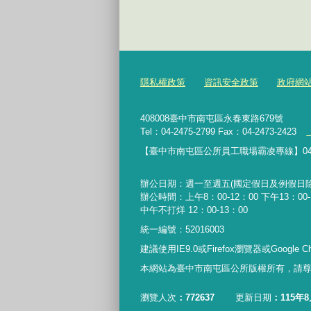
隱私權政策
資訊安全政策
政府網
408008臺中市南屯區永春東路679號
Tel：04-2475-2799 Fax：04-2473-2423
【臺中市南屯區公所員工職場霸凌專線】04-24752
辦公日期：週一至週五(國定假日及例假日除
辦公時間：上午8：00-12：00 下午13：00-17
中午不打烊 12：00-13：00
統一編號：52016003
建議使用IE9.0或Firefox瀏覽器或Google
本網站為臺中市南屯區公所版權所有，請
瀏覽人次
772637
更新日期
115年