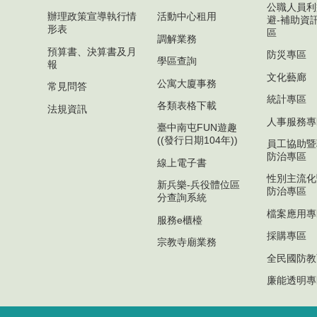
公職人員利
辦理政策宣導執行情
活動中心租用
避-補助資
形表
區
調解業務
預算書、決算書及月
防災專區
學區查詢
報
文化藝廊
公寓大廈事務
常見問答
統計專區
各類表格下載
法規資訊
人事服務專
臺中南屯FUN遊趣
((發行日期104年))
員工協助暨
防治專區
線上電子書
性別主流化
新兵樂-兵役體位區
防治專區
分查詢系統
檔案應用專
服務e櫃檯
採購專區
宗教寺廟業務
全民國防教
廉能透明專