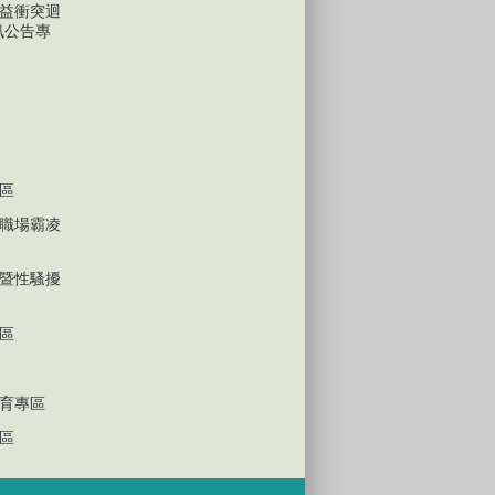
益衝突迴
訊公告專
區
職場霸凌
暨性騷擾
區
育專區
區