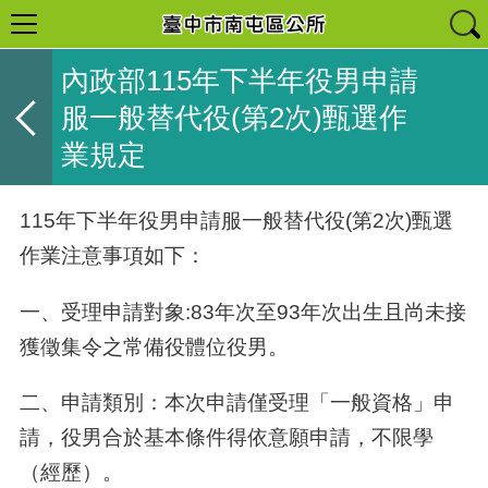
內政部115年下半年役男申請
服一般替代役(第2次)甄選作
業規定
115年下半年役男申請服一般替代役
(
第
2
次
)
甄選
作業注意事項如下：
一、受理申請對象
:83
年次至
93
年次出生且尚未接
獲徵集令之常備役體位役男。
二、申請類別：本次申請僅受理「一般資格」申
請，役男合於基本條件得依意願申請，不限學
（經歷）。