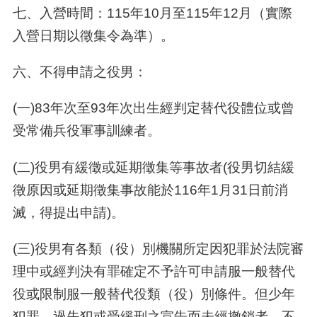
七、入營時間：
115
年
10
月至
115
年
12
月（實際
入營日期以徵集令為準）。
六、不得申請之役男：
(一
)83
年次至
93
年次出生經判定替代役體位或曾
受常備兵役軍事訓練者。
(二
)
役男有緩徵或延期徵集等事故者
(
役男切結緩
徵原因或延期徵集事故能於
116
年
1
月
31
日前消
滅，得提出申請
)
。
(三
)
役男有各類（役）別機關所定因犯罪於法院審
理中或經判決有罪確定不予許可申請服一般替代
役或限制服一般替代役類（役）別條件。但少年
犯罪、過失犯或受緩刑之宣告而未經撤銷者，不