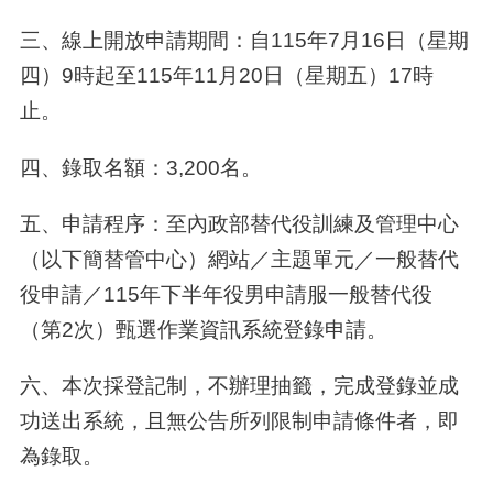
三、線上開放申請期間：自
115
年
7
月
16
日（星期
四）
9
時起至
115
年
11
月
20
日（星期五）
17
時
止。
四、錄取名額：
3,200
名。
五、申請程序：至內政部替代役訓練及管理中心
（以下簡替管中心）網站／主題單元／一般替代
役申請／
115
年下半年役男申請服一般替代役
（第
2
次）甄選作業資訊系統登錄申請。
六、本次採登記制，不辦理抽籤，完成登錄並成
功送出系統，且無公告所列限制申請條件者，即
為錄取。