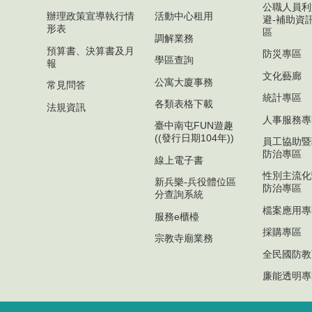
公職人員利
辦理政策宣導執行情
活動中心租用
避-補助資
形表
區
調解業務
預算書、決算書及月
防災專區
學區查詢
報
文化藝廊
公寓大廈事務
常見問答
統計專區
各類表格下載
法規資訊
人事服務專
臺中南屯FUN遊趣
((發行日期104年))
員工協助暨
防治專區
線上電子書
性別主流化
新兵樂-兵役體位區
防治專區
分查詢系統
檔案應用專
服務e櫃檯
採購專區
宗教寺廟業務
全民國防教
廉能透明專