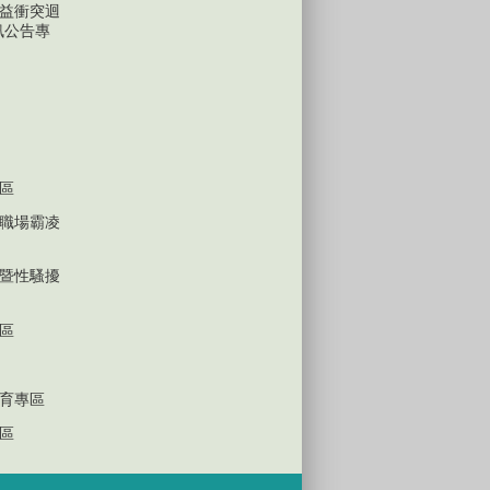
益衝突迴
訊公告專
區
職場霸凌
暨性騷擾
區
育專區
區