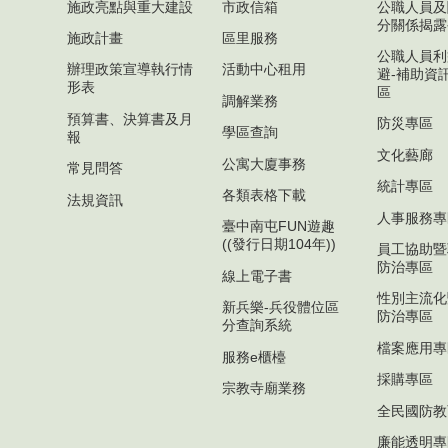
施政亮點與重大建設
市政信箱
公職人員及
分關係揭露
施政計畫
區里服務
公職人員利
辦理政策宣導執行情
活動中心租用
避-補助資
形表
區
調解業務
預算書、決算書及月
防災專區
學區查詢
報
文化藝廊
公寓大廈事務
常見問答
統計專區
各類表格下載
法規資訊
人事服務專
臺中南屯FUN遊趣
((發行日期104年))
員工協助暨
防治專區
線上電子書
性別主流化
新兵樂-兵役體位區
防治專區
分查詢系統
檔案應用專
服務e櫃檯
採購專區
宗教寺廟業務
全民國防教
廉能透明專