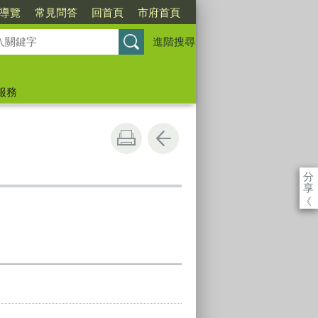
導覽
常見問答
回首頁
市府首頁
進階搜尋
服務
分
享
《