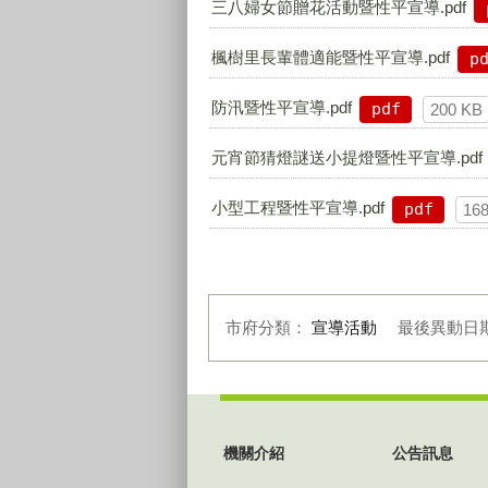
三八婦女節贈花活動暨性平宣導.pdf
楓樹里長輩體適能暨性平宣導.pdf
p
防汛暨性平宣導.pdf
pdf
200 KB
元宵節猜燈謎送小提燈暨性平宣導.pdf
小型工程暨性平宣導.pdf
pdf
16
市府分類：
宣導活動
最後異動日
:::
機關介紹
公告訊息