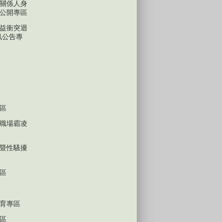
關係人身
公開專區
益衝突迴
訊公告專
區
職場霸凌
暨性騷擾
區
育專區
區