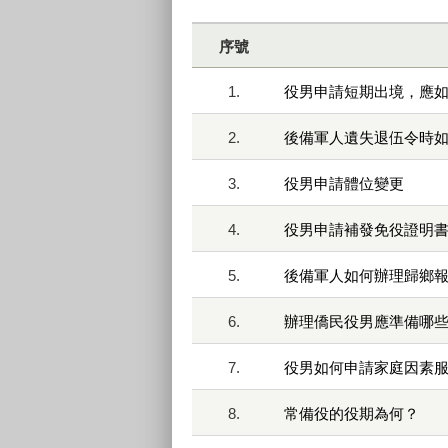
序號
1.
役男申請短期出境，應
2.
後備軍人遺失退伍令時
3.
役男申請體位變更
4.
役男申請補發免役證明
5.
後備軍人如何辦理歸鄉
6.
辦理僑民役男應準備哪些
7.
役男如何申請家庭因素
8.
常備役的役期為何？