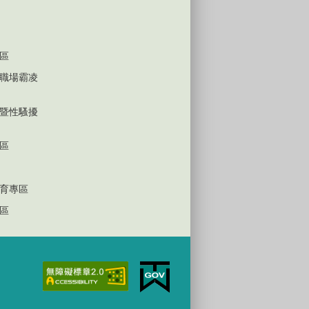
區
職場霸凌
暨性騷擾
區
育專區
區