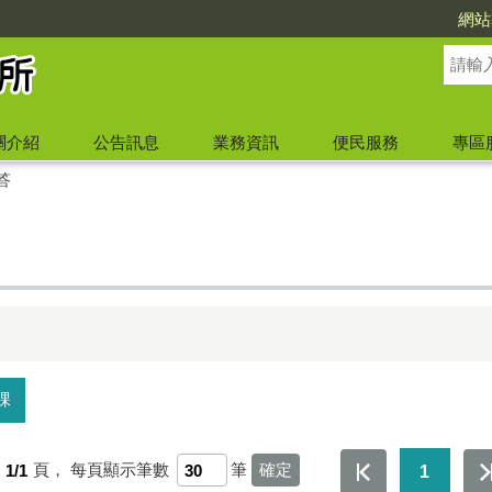
網站
關介紹
公告訊息
業務資訊
便民服務
專區
答
課
第
1/1
頁，
每頁顯示筆數
筆
1