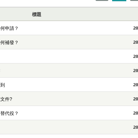
標題
如何申請？
20
如何補發？
20
20
書
20
報到
20
文件?
20
服替代役？
20
20