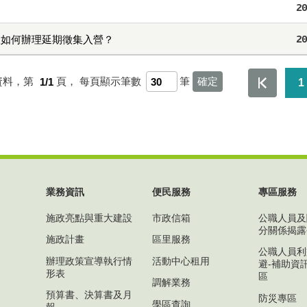
20
故如何辦理延期徵集入營？
20
資料，第
1/1
頁，
每頁顯示筆數
筆
1
業務資訊
便民服務
專區服務
施政亮點與重大建設
市政信箱
公職人員及
分關係揭露
施政計畫
區里服務
公職人員利
辦理政策宣導執行情
活動中心租用
避-補助資
形表
區
調解業務
預算書、決算書及月
防災專區
學區查詢