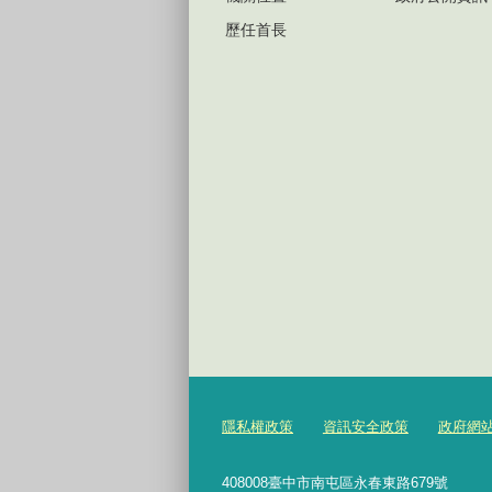
歷任首長
隱私權政策
資訊安全政策
政府網
408008臺中市南屯區永春東路679號