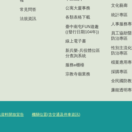
報
文化藝廊
公寓大廈事務
常見問答
統計專區
各類表格下載
法規資訊
人事服務專
臺中南屯FUN遊趣
((發行日期104年))
員工協助暨
防治專區
線上電子書
性別主流化
新兵樂-兵役體位區
防治專區
分查詢系統
檔案應用專
服務e櫃檯
採購專區
宗教寺廟業務
全民國防教
廉能透明專
站資料開放宣告
機關位置(含交通及停車資訊)